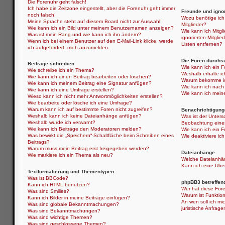
Die Forenuhr geht falsch!
Ich habe die Zeitzone eingestellt, aber die Forenuhr geht immer
Freunde und ignor
noch falsch!
Wozu benötige ich 
Meine Sprache steht auf diesem Board nicht zur Auswahl!
Mitglieder?
Wie kann ich ein Bild unter meinem Benutzernamen anzeigen?
Wie kann ich Mitgli
Was ist mein Rang und wie kann ich ihn ändern?
ignorierten Mitgli
Wenn ich bei einem Benutzer auf den E-Mail-Link klicke, werde
Listen entfernen?
ich aufgefordert, mich anzumelden.
Die Foren durchs
Beiträge schreiben
Wie kann ich ein 
Wie schreibe ich ein Thema?
Weshalb erhalte i
Wie kann ich einen Beitrag bearbeiten oder löschen?
Warum bekomme ich
Wie kann ich meinem Beitrag eine Signatur anfügen?
Wie kann ich nach
Wie kann ich eine Umfrage erstellen?
Wie kann ich mein
Wieso kann ich nicht mehr Antwortmöglichkeiten erstellen?
Wie bearbeite oder lösche ich eine Umfrage?
Warum kann ich auf bestimmte Foren nicht zugreifen?
Benachrichtigung
Weshalb kann ich keine Dateianhänge anfügen?
Was ist der Unter
Weshalb wurde ich verwarnt?
Beobachtung eine
Wie kann ich Beiträge den Moderatoren melden?
Wie kann ich ein 
Was bewirkt die „Speichern“-Schaltfläche beim Schreiben eines
Wie deaktiviere i
Beitrags?
Warum muss mein Beitrag erst freigegeben werden?
Dateianhänge
Wie markiere ich ein Thema als neu?
Welche Dateianhän
Kann ich eine Über
Textformatierung und Thementypen
Was ist BBCode?
phpBB3 betreffen
Kann ich HTML benutzen?
Wer hat diese Fore
Was sind Smilies?
Warum ist Funktion
Kann ich Bilder in meine Beiträge einfügen?
An wen soll ich mi
Was sind globale Bekanntmachungen?
juristische Anfrag
Was sind Bekanntmachungen?
Was sind wichtige Themen?
Was sind geschlossene Themen?