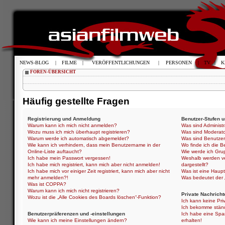
NEWS-BLOG
|
FILME
|
VERÖFFENTLICHUNGEN
|
PERSONEN
|
TV
|
K
FOREN-ÜBERSICHT
Häufig gestellte Fragen
Registrierung und Anmeldung
Benutzer-Stufen 
Warum kann ich mich nicht anmelden?
Was sind Administ
Wozu muss ich mich überhaupt registrieren?
Was sind Moderat
Warum werde ich automatisch abgemeldet?
Was sind Benutze
Wie kann ich verhindern, dass mein Benutzername in der
Wo finde ich die B
Online-Liste auftaucht?
Wie werde ich Gru
Ich habe mein Passwort vergessen!
Weshalb werden ve
Ich habe mich registriert, kann mich aber nicht anmelden!
dargestellt?
Ich habe mich vor einiger Zeit registriert, kann mich aber nicht
Was ist eine Haup
mehr anmelden?!
Was bedeutet der „
Was ist COPPA?
Warum kann ich mich nicht registrieren?
Private Nachricht
Wozu ist die „Alle Cookies des Boards löschen“-Funktion?
Ich kann keine Pri
Ich bekomme ständ
Benutzerpräferenzen und -einstellungen
Ich habe eine Spa
Wie kann ich meine Einstellungen ändern?
erhalten!