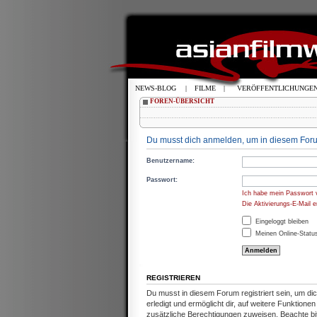
NEWS-BLOG
|
FILME
|
VERÖFFENTLICHUNGE
FOREN-ÜBERSICHT
Du musst dich anmelden, um in diesem Foru
Benutzername:
Passwort:
Ich habe mein Passwort 
Die Aktivierungs-E-Mail 
Eingeloggt bleiben
Meinen Online-Status
REGISTRIEREN
Du musst in diesem Forum registriert sein, um d
erledigt und ermöglicht dir, auf weitere Funktion
zusätzliche Berechtigungen zuweisen. Beachte b