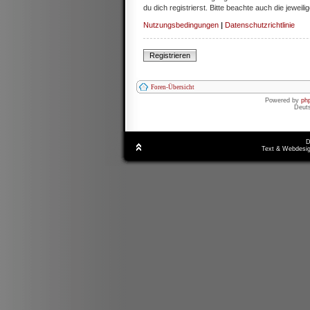
du dich registrierst. Bitte beachte auch die jewe
Nutzungsbedingungen
|
Datenschutzrichtlinie
Registrieren
Foren-Übersicht
Powered by
ph
Deut
D
Text & Webdesig