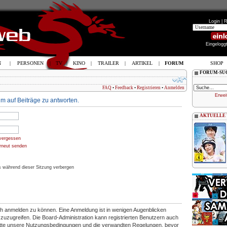
Login |
R
Eingelogg
N
|
PERSONEN
|
TV
|
KINO
|
TRAILER
|
ARTIKEL
|
FORUM
SHOP
FORUM-SU
FAQ
•
Feedback
•
Registrieren
•
Anmelden
Erwei
m auf Beiträge zu antworten.
AKTUELLE
vergessen
erneut senden
 während dieser Sitzung verbergen
ich anmelden zu können. Eine Anmeldung ist in wenigen Augenblicken
en zuzugreifen. Die Board-Administration kann registrierten Benutzern auch
itte unsere Nutzungsbedingungen und die verwandten Regelungen, bevor