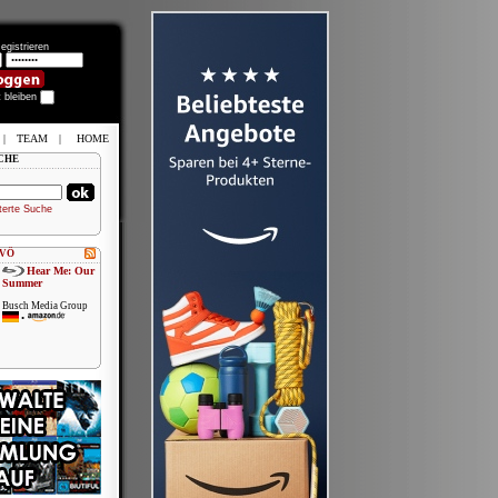
egistrieren
t bleiben
|
TEAM
|
HOME
CHE
terte Suche
 VÖ
Hear Me: Our
Summer
Busch Media Group
•