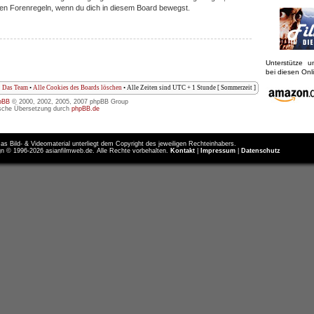
iligen Forenregeln, wenn du dich in diesem Board bewegst.
Unterstütze 
bei diesen On
Das Team
•
Alle Cookies des Boards löschen
• Alle Zeiten sind UTC + 1 Stunde [ Sommerzeit ]
pBB
© 2000, 2002, 2005, 2007 phpBB Group
sche Übersetzung durch
phpBB.de
as Bild- & Videomaterial unterliegt dem Copyright des jeweiligen Rechteinhabers.
n © 1996-2026 asianfilmweb.de. Alle Rechte vorbehalten.
Kontakt
|
Impressum
|
Datenschutz