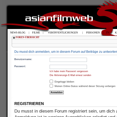
NEWS-BLOG
|
FILME
|
VERÖFFENTLICHUNGEN
|
PERSONEN
|
TV
|
K
FOREN-ÜBERSICHT
Du musst dich anmelden, um in diesem Forum auf Beiträge zu antworten
Benutzername:
Passwort:
Ich habe mein Passwort vergessen
Die Aktivierungs-E-Mail erneut senden
Eingeloggt bleiben
Meinen Online-Status während dieser Sitzung verbergen
REGISTRIEREN
Du musst in diesem Forum registriert sein, um dich