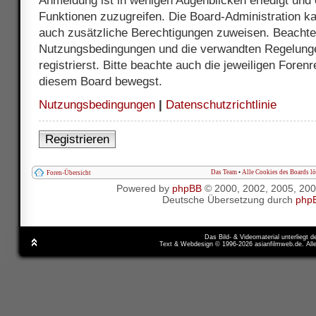
Anmeldung ist in wenigen Augenblicken erledigt und e
Funktionen zuzugreifen. Die Board-Administration ka
auch zusätzliche Berechtigungen zuweisen. Beachte 
Nutzungsbedingungen und die verwandten Regelunge
registrierst. Bitte beachte auch die jeweiligen Foren
diesem Board bewegst.
Nutzungsbedingungen
|
Datenschutzrichtlinie
Registrieren
Das Team
•
Alle Cookies des Boards l
Foren-Übersicht
Powered by
phpBB
© 2000, 2002, 2005, 20
Deutsche Übersetzung durch
php
Das Bild- & Videomaterial unterliegt 
Text & Webdesign © 1996-2026 asianfilmweb.de. All