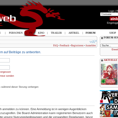
Login |
R
Eingelogg
N
|
PERSONEN
|
TV
|
KINO
|
TRAILER
|
ARTIKEL
|
FORUM
SHOP
FORUM-SU
FAQ
•
Feedback
•
Registrieren
•
Anmelden
Erwei
m auf Beiträge zu antworten.
AKTUELLE
vergessen
erneut senden
 während dieser Sitzung verbergen
ich anmelden zu können. Eine Anmeldung ist in wenigen Augenblicken
en zuzugreifen. Die Board-Administration kann registrierten Benutzern auch
itte unsere Nutzungsbedingungen und die verwandten Regelungen, bevor