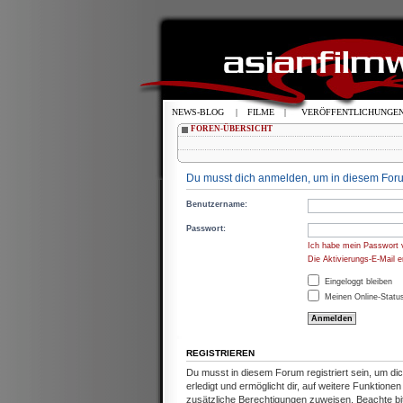
NEWS-BLOG
|
FILME
|
VERÖFFENTLICHUNGE
FOREN-ÜBERSICHT
Du musst dich anmelden, um in diesem Foru
Benutzername:
Passwort:
Ich habe mein Passwort 
Die Aktivierungs-E-Mail 
Eingeloggt bleiben
Meinen Online-Status
REGISTRIEREN
Du musst in diesem Forum registriert sein, um d
erledigt und ermöglicht dir, auf weitere Funktion
zusätzliche Berechtigungen zuweisen. Beachte b