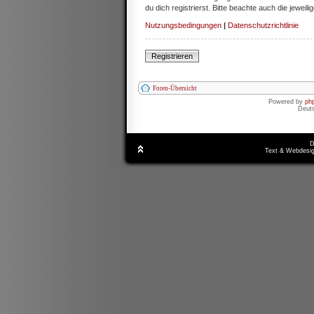
du dich registrierst. Bitte beachte auch die jewe
Nutzungsbedingungen
|
Datenschutzrichtlinie
Registrieren
Foren-Übersicht
Powered by
ph
Deut
D
Text & Webdesig