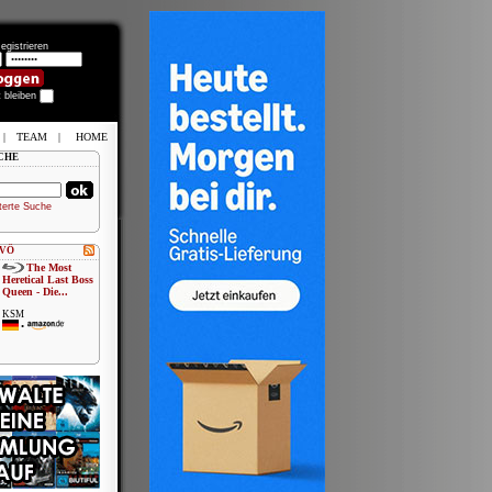
egistrieren
t bleiben
|
TEAM
|
HOME
CHE
terte Suche
 VÖ
The Most
Heretical Last Boss
Queen - Die...
KSM
•