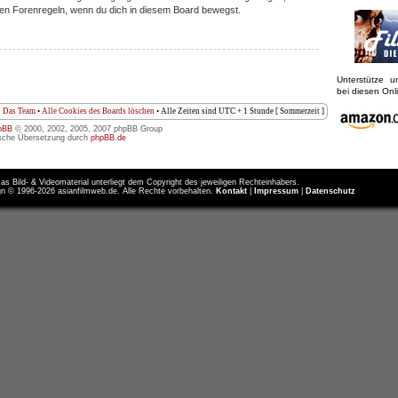
iligen Forenregeln, wenn du dich in diesem Board bewegst.
Unterstütze 
bei diesen On
Das Team
•
Alle Cookies des Boards löschen
• Alle Zeiten sind UTC + 1 Stunde [ Sommerzeit ]
pBB
© 2000, 2002, 2005, 2007 phpBB Group
sche Übersetzung durch
phpBB.de
as Bild- & Videomaterial unterliegt dem Copyright des jeweiligen Rechteinhabers.
n © 1996-2026 asianfilmweb.de. Alle Rechte vorbehalten.
Kontakt
|
Impressum
|
Datenschutz