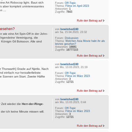
ine Art Robocop light. Baut sich
Forum:
Off-Topic
Thema:
Filme im April 2023
s aber komplett uninteressantes
Antworten:
1
n ...
Zugriffe:
7843
Rufe den Beitrag auf
 gesehen?
von
bewitched240
am Sa, 15.04.2023, 23:32
 wie eine Art Spin-Off in der John-
. Irgendeine Vereinigung, die
Forum:
Diskussion
Thema:
Welchen Asia Movie habt ihr als
e Königin Gil Boksoon. Alle sind
letztes gesehen?
Antworten:
16681
Zugriffe:
16777215
Rufe den Beitrag auf
von
bewitched240
am Mo, 13.03.2023, 21:19
 Thorwarth} Grade auf Njetlix. Nach
d einfach nur herzallerliebste
Forum:
Off-Topic
Thema:
Filme im März 2023
ile Szenen am Start. Zweite Hälfte
Antworten:
3
Zugriffe:
12721
Rufe den Beitrag auf
von
bewitched240
am Mo, 13.03.2023, 0:44
 Zeit wieder die
Herr-der-Ringe
-
Forum:
Off-Topic
Thema:
Filme im März 2023
er ich keine Minute missen will.
Antworten:
3
Zugriffe:
12721
Rufe den Beitrag auf