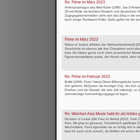
Re: Filme im März 2023
Anthropophagus aka Man-Eater {1980, Joe D'Amato
35-mm-Rolle mit leichtem Rotstich und deutschem To
Zugegegebenermaßen zieht sich das Ding in der er
doch einige Rumlatsch-Füller. Dafür gefiel mir die du
Filme im März 2023
Riders of Justice (Helden der Wahrscheinlichkeit) 
Geschichte ist ebenso wie ihre Charaktere recht skur
brav. Da hätten gerne noch mehr anarchische Mome
Figurenkonstellation passt, der Humor meist, aber ni
Re: Filme im Februar 2023
Bullitt {1968, Peter Yates} Diese Bildungslücke kon
sich gelohnt. McQueen als knurriger Cop, der sich zwi
Ehefrau und der Gewalt, die sein Job mitbringt, zu ze
zehnminütige Autoverfolgungsjagd ist legen...
Re: Welchen Asia Movie habt ihr als letztes
Decision to Leave (Die Frau im Nebel) {2022, Par
Kino. Mir ging es genauso. Künstlerisch gepflegte E
Wachrüttlern. Fand irgendwie nie so richtig rein in 
kam ich auch nicht zurecht, da fehlten mir schon die