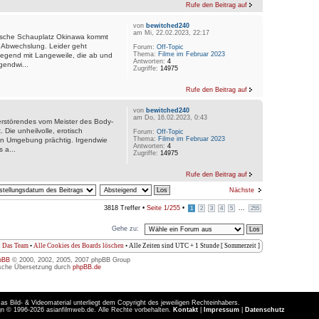
Rufe den Beitrag auf
von
bewitched240
am Mi, 22.02.2023, 22:17
tische Schauplatz Okinawa kommt
 Abwechslung. Leider geht
Forum:
Off-Topic
Thema:
Filme im Februar 2023
wiegend mit Langeweile, die ab und
Antworten:
4
gendwi...
Zugriffe:
14975
Rufe den Beitrag auf
von
bewitched240
am Do, 16.02.2023, 0:43
erstörendes vom Meister des Body-
 Die unheilvolle, erotisch
Forum:
Off-Topic
Thema:
Filme im Februar 2023
ten Umgebung prächtig. Irgendwie
Antworten:
4
 a...
Zugriffe:
14975
Rufe den Beitrag auf
Nächste
3818 Treffer •
Seite
1
/
255
•
...
1
2
3
4
5
255
Gehe zu:
Das Team
•
Alle Cookies des Boards löschen
• Alle Zeiten sind UTC + 1 Stunde [ Sommerzeit ]
pBB
© 2000, 2002, 2005, 2007 phpBB Group
sche Übersetzung durch
phpBB.de
as Bild- & Videomaterial unterliegt dem Copyright des jeweiligen Rechteinhabers.
n © 1996-2026 asianfilmweb.de. Alle Rechte vorbehalten.
Kontakt
|
Impressum
|
Datenschutz