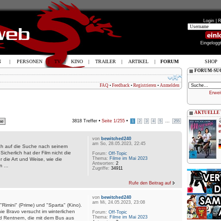
Login |
R
Eingelogg
N
|
PERSONEN
|
TV
|
KINO
|
TRAILER
|
ARTIKEL
|
FORUM
SHOP
FORUM-SU
FAQ
•
Feedback
•
Registrieren
•
Anmelden
Erwei
AKTUELLE
3818 Treffer •
Seite
1
/
255
•
...
1
2
3
4
5
255
i
e
von
bewitched240
B
am So, 28.05.2023, 22:45
ich auf die Suche nach seinem
Sicherlich hat der Film nicht die
Forum:
Off-Topic
Thema:
Filme im Mai 2023
r die Art und Weise, wie die
Antworten:
2
 ...
Zugriffe:
34911
Rufe den Beitrag auf
von
bewitched240
am Mi, 24.05.2023, 23:08
"Rimini" (Prime) und "Sparta" (Kino).
ie Bravo versucht im winterlichen
Forum:
Off-Topic
Thema:
Filme im Mai 2023
end Rentnern, die mit dem Bus aus