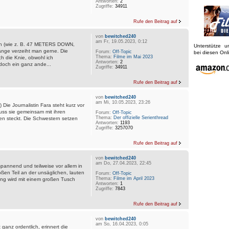
Antworten:
2
Zugriffe:
34911
Rufe den Beitrag auf
von
bewitched240
am Fr, 19.05.2023, 0:12
ach (wie z. B. 47 METERS DOWN,
Unterstütze 
nge verzeiht man gerne. Die
Forum:
Off-Topic
bei diesen On
Thema:
Filme im Mai 2023
ch die Knie, obwohl ich
Antworten:
2
doch ein ganz ande...
Zugriffe:
34911
Rufe den Beitrag auf
von
bewitched240
am Mi, 10.05.2023, 23:26
​ Die Journalistin Fara steht kurz vor
uss sie gemeinsam mit ihren
Forum:
Off-Topic
Thema:
Der offizielle Serienthread
ten steckt. Die Schwestern setzen
Antworten:
1193
Zugriffe:
3257070
Rufe den Beitrag auf
von
bewitched240
am Do, 27.04.2023, 22:45
spannend und teilweise vor allem in
oßen Teil an der unsäglichen, lauten
Forum:
Off-Topic
Thema:
Filme im April 2023
g wird mit einem großen Tusch
Antworten:
1
Zugriffe:
7843
Rufe den Beitrag auf
von
bewitched240
am So, 16.04.2023, 0:05
ganz ordentlich, erinnert die