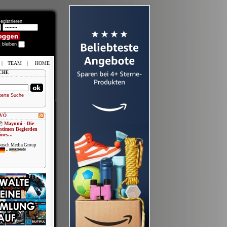
egistrieren
t bleiben
|
TEAM
|
HOME
CHE
terte Suche
 VÖ
Mayumi - Die
ntimen Begierden
ines...
usch Media Group
•