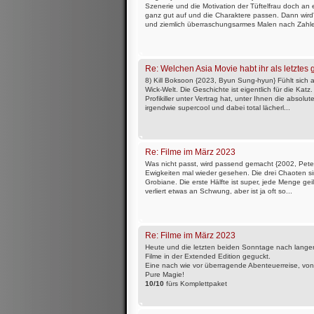
Szenerie und die Motivation der Tüftelfrau doch an e
ganz gut auf und die Charaktere passen. Dann wird'
und ziemlich überraschungsarmes Malen nach Zahle
Re: Welchen Asia Movie habt ihr als letztes
8) Kill Boksoon {2023, Byun Sung-hyun} Fühlt sich an
Wick-Welt. Die Geschichte ist eigentlich für die Katz
Profikiller unter Vertrag hat, unter Ihnen die absolut
irgendwie supercool und dabei total lächerl...
Re: Filme im März 2023
Was nicht passt, wird passend gemacht {2002, Peter
Ewigkeiten mal wieder gesehen. Die drei Chaoten sin
Grobiane. Die erste Hälfte ist super, jede Menge ge
verliert etwas an Schwung, aber ist ja oft so...
Re: Filme im März 2023
Heute und die letzten beiden Sonntage nach langer
Filme in der Extended Edition geguckt.
Eine nach wie vor überragende Abenteuerreise, von d
Pure Magie!
10/10
fürs Komplettpaket