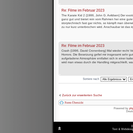
Re: Filme im Februar 2023
The Karate Kid 2 {1986, John G. Avildsen} Der exo
ganz gut und bietet rein vom Rahmen her eine gute
storytechnisch fast gar nichts, so kämpft man über
zu nur kurz unterbrochen wird. Anschaubar ist das ir
Re: Filme im Februar 2023
Crash {1996, David Cronenberg} Mal wieder recht V
Horrors. Die Besetzung gefiel mir insgesamt sehr gut.
aufgeladene Atmosphäre entfaltet sich in einer kal
wird man etwas durch die Handling mitgeschleift, was
Sortiere nach
Zurück zur erweiterten Suche
Foren-Übersicht
Powered by
ph
Deut
D
Text & Webdesig