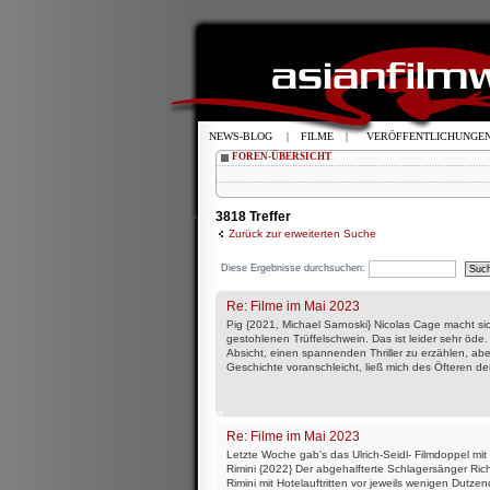
NEWS-BLOG
|
FILME
|
VERÖFFENTLICHUNGE
FOREN-ÜBERSICHT
3818 Treffer
Zurück zur erweiterten Suche
Diese Ergebnisse durchsuchen:
Re: Filme im Mai 2023
Pig {2021, Michael Sarnoski} Nicolas Cage macht s
gestohlenen Trüffelschwein. Das ist leider sehr öde. 
Absicht, einen spannenden Thriller zu erzählen, abe
Geschichte voranschleicht, ließ mich des Öfteren den
Re: Filme im Mai 2023
Letzte Woche gab's das Ulrich-Seidl- Filmdoppel mit 
Rimini {2022} Der abgehalfterte Schlagersänger Rich
Rimini mit Hotelauftritten vor jeweils wenigen Dutz