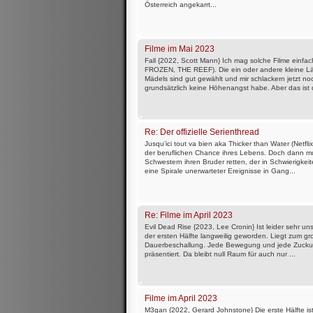
Österreich angekarrt...
Filme im Mai 2023
Fall {2022, Scott Mann} Ich mag solche Filme einf
FROZEN, THE REEF). Die ein oder andere kleine Lä
Mädels sind gut gewählt und mir schlackern jetzt no
grundsätzlich keine Höhenangst habe. Aber das ist 
Re: Der offizielle Serienthread
Jusqu’ici tout va bien aka Thicker than Water (Netflix)
der beruflichen Chance ihres Lebens. Doch dann m
Schwestern ihren Bruder retten, der in Schwierigkei
eine Spirale unerwarteter Ereignisse in Gang...
Re: Filme im April 2023
Evil Dead Rise {2023, Lee Cronin} Ist leider sehr un
der ersten Hälfte langweilig geworden. Liegt zum gr
Dauerbeschallung. Jede Bewegung und jede Zuckun
präsentiert. Da bleibt null Raum für auch nur ...
Filme im April 2023
M3gan {2022, Gerard Johnstone} Die erste Hälfte ist 