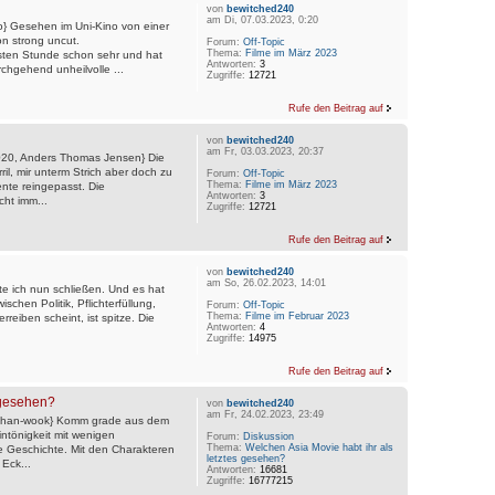
von
bewitched240
am Di, 07.03.2023, 0:20
} Gesehen im Uni-Kino von einer
n strong uncut.
Forum:
Off-Topic
Thema:
Filme im März 2023
sten Stunde schon sehr und hat
Antworten:
3
rchgehend unheilvolle ...
Zugriffe:
12721
Rufe den Beitrag auf
von
bewitched240
am Fr, 03.03.2023, 20:37
{2020, Anders Thomas Jensen} Die
ril, mir unterm Strich aber doch zu
Forum:
Off-Topic
Thema:
Filme im März 2023
nte reingepasst. Die
Antworten:
3
cht imm...
Zugriffe:
12721
Rufe den Beitrag auf
von
bewitched240
am So, 26.02.2023, 14:01
nte ich nun schließen. Und es hat
schen Politik, Pflichterfüllung,
Forum:
Off-Topic
Thema:
Filme im Februar 2023
rreiben scheint, ist spitze. Die
Antworten:
4
Zugriffe:
14975
Rufe den Beitrag auf
 gesehen?
von
bewitched240
am Fr, 24.02.2023, 23:49
k Chan-wook} Komm grade aus dem
intönigkeit mit wenigen
Forum:
Diskussion
Thema:
Welchen Asia Movie habt ihr als
die Geschichte. Mit den Charakteren
letztes gesehen?
 Eck...
Antworten:
16681
Zugriffe:
16777215