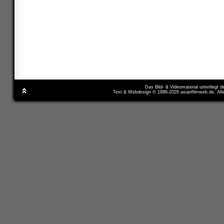
Das Bild- & Videomaterial unterliegt 
Text & Webdesign © 1996-2026 asianfilmweb.de. All