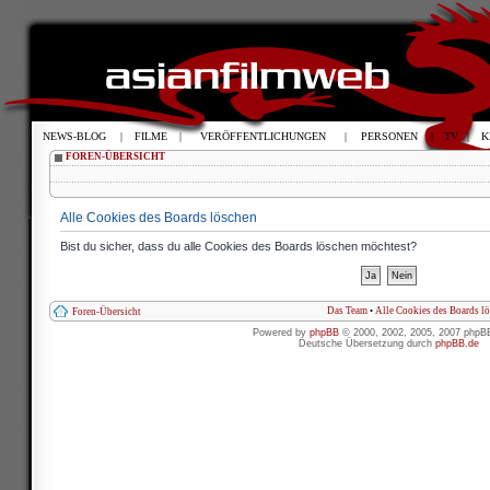
NEWS-BLOG
|
FILME
|
VERÖFFENTLICHUNGEN
|
PERSONEN
|
TV
|
K
FOREN-ÜBERSICHT
Alle Cookies des Boards löschen
Bist du sicher, dass du alle Cookies des Boards löschen möchtest?
Das Team
•
Alle Cookies des Boards l
Foren-Übersicht
Powered by
phpBB
© 2000, 2002, 2005, 2007 phpB
Deutsche Übersetzung durch
phpBB.de