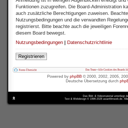
Anmeldung ist in wenigen Augenblicken erledigt und e
Funktionen zuzugreifen. Die Board-Administration ka
auch zusätzliche Berechtigungen zuweisen. Beachte 
Nutzungsbedingungen und die verwandten Regelunge
registrierst. Bitte beachte auch die jeweiligen Foren
diesem Board bewegst.
Nutzungsbedingungen
|
Datenschutzrichtlinie
Registrieren
Das Team
•
Alle Cookies des Boards l
Foren-Übersicht
Powered by
phpBB
© 2000, 2002, 2005, 20
Deutsche Übersetzung durch
php
Das Bild- & Videomaterial unterliegt 
Text & Webdesign © 1996-2026 asianfilmweb.de. All