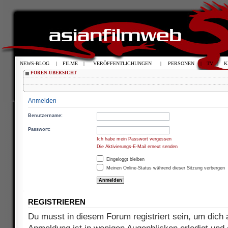
NEWS-BLOG
|
FILME
|
VERÖFFENTLICHUNGEN
|
PERSONEN
|
TV
|
K
FOREN-ÜBERSICHT
Anmelden
Benutzername:
Passwort:
Ich habe mein Passwort vergessen
Die Aktivierungs-E-Mail erneut senden
Eingeloggt bleiben
Meinen Online-Status während dieser Sitzung verbergen
REGISTRIEREN
Du musst in diesem Forum registriert sein, um dich