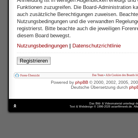
Anmeldung ist in wenigen Augenblicken erledigt und e
Funktionen zuzugreifen. Die Board-Administration ka
auch zusätzliche Berechtigungen zuweisen. Beachte 
Nutzungsbedingungen und die verwandten Regelunge
registrierst. Bitte beachte auch die jeweiligen Foren
diesem Board bewegst.
Nutzungsbedingungen
|
Datenschutzrichtlinie
Registrieren
Das Team
•
Alle Cookies des Boards l
Foren-Übersicht
Powered by
phpBB
© 2000, 2002, 2005, 20
Deutsche Übersetzung durch
php
Das Bild- & Videomaterial unterliegt 
Text & Webdesign © 1996-2026 asianfilmweb.de. All