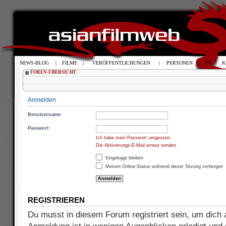
NEWS-BLOG
|
FILME
|
VERÖFFENTLICHUNGEN
|
PERSONEN
|
TV
|
K
FOREN-ÜBERSICHT
Anmelden
Benutzername:
Passwort:
Ich habe mein Passwort vergessen
Die Aktivierungs-E-Mail erneut senden
Eingeloggt bleiben
Meinen Online-Status während dieser Sitzung verbergen
REGISTRIEREN
Du musst in diesem Forum registriert sein, um dich