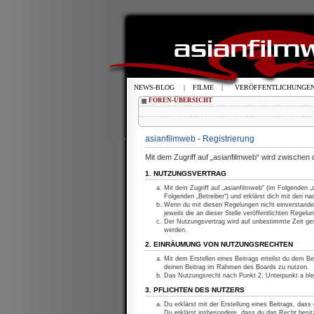
NEWS-BLOG
|
FILME
|
VERÖFFENTLICHUNGE
FOREN-ÜBERSICHT
asianfilmweb - Registrierung
Mit dem Zugriff auf „asianfilmweb“ wird zwischen
1. NUTZUNGSVERTRAG
Mit dem Zugriff auf „asianfilmweb“ (im Folgenden 
Folgenden „Betreiber“) und erklärst dich mit den 
Wenn du mit diesen Regelungen nicht einverstanden
jeweils die an dieser Stelle veröffentlichten Regelu
Der Nutzungsvertrag wird auf unbestimmte Zeit ges
werden.
2. EINRÄUMUNG VON NUTZUNGSRECHTEN
Mit dem Erstellen eines Beitrags erteilst du dem Be
deinen Beitrag im Rahmen des Boards zu nutzen.
Das Nutzungsrecht nach Punkt 2, Unterpunkt a bl
3. PFLICHTEN DES NUTZERS
Du erklärst mit der Erstellung eines Beitrags, dass
Du erklärst insbesondere, dass du das Recht besitz