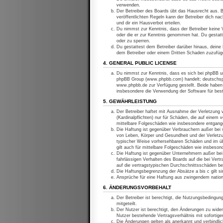
verwenden.
Der Betreiber des Boards übt das Hausrecht aus. 
veröffentlichten Regeln kann der Betreiber dich n
und dir ein Hausverbot erteilen.
Du nimmst zur Kenntnis, dass der Betreiber keine Ve
oder die er zur Kenntnis genommen hat. Du gestatt
oder zu sperren.
Du gestattest dem Betreiber darüber hinaus, deine 
dem Betreiber oder einem Dritten Schaden zuzufüg
4. GENERAL PUBLIC LICENSE
Du nimmst zur Kenntnis, dass es sich bei phpBB um
phpBB Group (www.phpbb.com) handelt; deutschspr
www.phpbb.de zur Verfügung gestellt. Beide haben 
insbesondere die Verwendung der Software für bes
5. GEWÄHRLEISTUNG
Der Betreiber haftet mit Ausnahme der Verletzung 
(Kardinalpflichten) nur für Schäden, die auf einem 
mittelbare Folgeschäden wie insbesondere entgan
Die Haftung ist gegenüber Verbrauchern außer bei v
von Leben, Körper und Gesundheit und der Verletzun
typischer Weise vorhersehbaren Schäden und im üb
gilt auch für mittelbare Folgeschäden wie insbeso
Die Haftung ist gegenüber Unternehmern außer bei 
fahrlässigen Verhalten des Boards auf die bei Ver
auf die vertragstypischen Durchschnittsschäden be
Die Haftungsbegrenzung der Absätze a bis c gilt si
Ansprüche für eine Haftung aus zwingendem nation
6. ÄNDERUNGSVORBEHALT
Der Betreiber ist berechtigt, die Nutzungsbedingun
mitgeteilt.
Der Nutzer ist berechtigt, den Änderungen zu wide
Nutzer bestehende Vertragsverhältnis mit sofortige
Die Änderungen gelten als anerkannt und verbindl