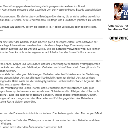
Bei Verstößen gegen diese Nutzungsbedingungen oder anderer im Board
ach Abmahnung zeitweise oder dauerhaft von der Nutzung dieses Boards ausschließen
rantwortung für die Inhalte von Beiträgen übernimmt, die er nicht selbst erstellt hat
est dem Betreiber, dein Benutzerkonto, Beiträge und Funktionen jederzeit zu löschen
Unterstütze 
Beiträge abzuändern, sofern sie gegen o. g. Regeln verstoßen oder geeignet sind,
bei diesen On
en.
 eine unter der General Public License (GPL) bereitgestellten Foren-Software der
achige Informationen werden durch die deutschsprachige Community unter
keinen Einfluss auf die Art und Weise, wie die Software verwendet wird. Sie können
timmte Zwecke nicht untersagen oder auf Inhalte fremder Foren Einfluss nehmen.
von Leben, Körper und Gesundheit und der Verletzung wesentlicher Vertragspflichten
vorsätzlichen oder grob fahrlässigen Verhalten zurückzuführen sind. Dies gilt auch für
genen Gewinn.
orsätzlichen oder grob fahrlässigen Verhalten oder bei Schäden aus der Verletzung
g wesentlicher Vertragspflichten (Kardinalpflichten) auf die bei Vertragsschluss
rigen der Höhe nach auf die vertragstypischen Durchschnittsschäden begrenzt. Dies
ndere entgangenen Gewinn.
der Verletzung von Leben, Körper und Gesundheit oder vorsätzlichen oder grob
tragsschluss typischerweise vorhersehbaren Schäden und im Übrigen der Höhe nach
grenzt. Dies gilt auch für mittelbare Schäden, insbesondere entgangenen Gewinn.
nngemäß auch zugunsten der Mitarbeiter und Erfüllungsgehilfen des Betreibers.
alem Recht bleiben unberührt.
gen und die Datenschutzrichtlinie zu ändern. Die Änderung wird dem Nutzer per E-Mail
rsprechen. Im Falle des Widerspruchs erlischt das zwischen dem Betreiber und dem
r Wirkung.
ich, wenn der Nutzer den Änderungen zugestimmt hat.