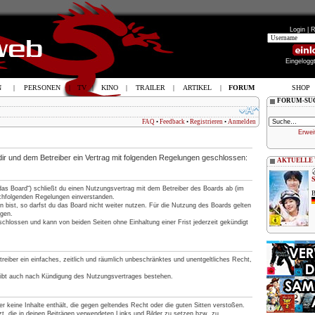
Login |
R
Eingelogg
N
|
PERSONEN
|
TV
|
KINO
|
TRAILER
|
ARTIKEL
|
FORUM
SHOP
FORUM-SU
FAQ
•
Feedback
•
Registrieren
•
Anmelden
Erwei
 dir und dem Betreiber ein Vertrag mit folgenden Regelungen geschlossen:
AKTUELLE
„das Board“) schließt du einen Nutzungsvertrag mit dem Betreiber des Boards ab (im
B
nachfolgenden Regelungen einverstanden.
 bist, so darfst du das Board nicht weiter nutzen. Für die Nutzung des Boards gelten
ngen.
chlossen und kann von beiden Seiten ohne Einhaltung einer Frist jederzeit gekündigt
treiber ein einfaches, zeitlich und räumlich unbeschränktes und unentgeltliches Recht,
eibt auch nach Kündigung des Nutzungsvertrages bestehen.
 er keine Inhalte enthält, die gegen geltendes Recht oder die guten Sitten verstoßen.
t, die in deinen Beiträgen verwendeten Links und Bilder zu setzen bzw. zu