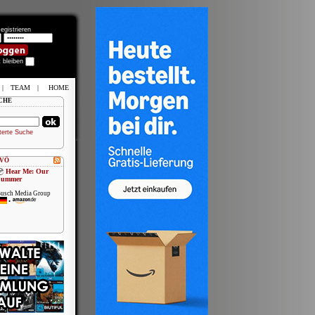
egistrieren
t bleiben
|
TEAM
|
HOME
CHE
terte Suche
 VÖ
Hear Me: Our
Summer
usch Media Group
•