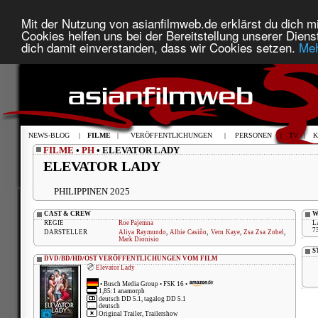
Mit der Nutzung von asianfilmweb.de erklärst du dich mi
Cookies helfen uns bei der Bereitstellung unserer Diens
dich damit einverstanden, dass wir Cookies setzen.
Meh
NEWS-BLOG
|
FILME
|
VERÖFFENTLICHUNGEN
|
PERSONEN
|
TV
|
K
FILME
•
PH
• ELEVATOR LADY
ELEVATOR LADY
PHILIPPINEN 2025
CAST & CREW
W
REGIE
Roe Pajemna
L
7
DARSTELLER
Aliya Raymundo
,
Albie Casiño
,
Vern Kaye
,
Zsa Zsa Zobel
,
Mark Dionisio
S
DVD/BD/HD/OST VERÖFFENTLICHUNGEN VOM FILM
Elevator Lady
•
Busch Media Group
• FSK 16 •
1,85:1 anamorph
deutsch DD 5.1, tagalog DD 5.1
deutsch
Original Trailer, Trailershow