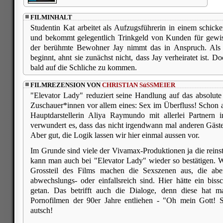
FILMINHALT
Studentin Kat arbeitet als Aufzugsführerin in einem schi
und bekommt gelegentlich Trinkgeld von Kunden für gewis
der berühmte Bewohner Jay nimmt das in Anspruch. Als 
beginnt, ahnt sie zunächst nicht, dass Jay verheiratet ist. D
bald auf die Schliche zu kommen.
FILMREZENSION VON
CHRISTIAN SüSSMEIER
"Elevator Lady" reduziert seine Handlung auf das absolut
Zuschauer*innen vor allem eines: Sex im Überfluss! Schon 
Hauptdarstellerin Aliya Raymundo mit allerlei Partner
verwundert es, dass das nicht irgendwann mal anderen Gäste
Aber gut, die Logik lassen wir hier einmal aussen vor.
Im Grunde sind viele der Vivamax-Produktionen ja die reins
kann man auch bei "Elevator Lady" wieder so bestätigen. 
Grossteil des Films machen die Sexszenen aus, die aber
abwechslungs- oder einfallsreich sind. Hier hätte ein biss
getan. Das betrifft auch die Dialoge, denn diese hat m
Pornofilmen der 90er Jahre entliehen - "Oh mein Gott! S
autsch!