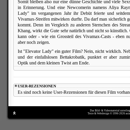
Somit bleiben also nur eine dünne Geschichte und viele Se
in Erinnerung. Und eine Newcomerin namens Aliya Raym
Lady" im vergangenen Jahr ihr Debüt feierte und seitdem 
Vivamax-Streifen mitwirken durfte. Da darf man sicherlich g
kommt. Denn im Vergleich zu anderen Sternchen des Strea
Khang, wirkt die Gute sehr natürlich und nicht so künstlich.
kann oder - wie ein Grossteil des Vivamax-Casts - eben nu
aber noch zeigen.
Ist "Elevator Lady" ein guter Film? Nein, nicht wirklich. N
und der einfallslosen Bettakrobatik, punktet er aber zum
Optik und dem kleinen Twist am Ende.
USER-REZENSIONEN
Es sind noch keine User-Rezensionen für diesen Film vorhan
Das Bild- & Videomaterial unterlie
Texte & Webdesign © 1996-2026 asi