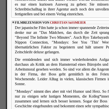
es nur einen kuriosen Ausweg zu geben: Sie müssen
Schreibtischalltag in ihrer Agentur auch noch den unvoll
fertigstellen und bei einem Verlag einreichen.
FILMREZENSION VON
CHRISTIAN SüSSMEIER
Der japanische Film hatte ja schon immer spannende Zeitreis
denke nur an "Das Mädchen, das durch die Zeit sprang
"Beyond The Infinite Two Minutes". Auch Ryo Takebayashis
Nippon Connection, "Mondays: See You 'This' Wee
übernatürlichen Faktor zu begeistern und hält unsere Pr
Zeitschleife deluxe gefangen.
Die ermüdenden und sich immer wiederholenden Aufg
durchaus als Kritik an dem Hamsterrad eines Bürojobs und 
Arbeitsmoral gesehen werden. So sind vor allem die Angestel
in der Firma, der Boss geht gemütlich in den Feier
Wochenende. Leider Alltag in vielen, klassischen Firmen
Sonne.
"Mondays" nimmt dies aber mit viel Humor und Herz. So füh
nur zu einigen sehr lustigen Momenten, die Kolleg*inn
zusammen und lernen sich besser kennen. Sogar der Boss w
Geschichte eingebunden und bekommt einen sehr sympathisch