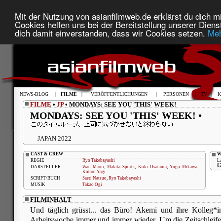
Mit der Nutzung von asianfilmweb.de erklärst du dich mi
Cookies helfen uns bei der Bereitstellung unserer Diens
dich damit einverstanden, dass wir Cookies setzen.
Meh
NEWS-BLOG
|
FILME
|
VERÖFFENTLICHUNGEN
|
PERSONEN
|
TV
|
K
FILME
•
JP
• MONDAYS: SEE YOU 'THIS' WEEK!
MONDAYS: SEE YOU 'THIS' WEEK! •
JAPAN 2022
CAST & CREW
W
REGIE
Ryo Takebayashi
L
8
DARSTELLER
Wan Marui
,
Makita Sports
,
Koki Osamura
,
Yugo Mikawa
,
Kotaro Yagi
SCRIPT/BUCH
Saeri Natsuo
,
Ryo Takebayashi
MUSIK
Takao Ogi
FILMINHALT
Und täglich grüsst... das Büro! Akemi und ihre Kolleg*i
Arbeitswoche immer und immer wieder. Um die Zeitschleife