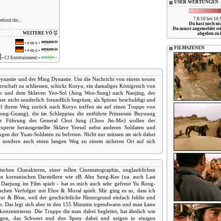
USER-WERTUNGEN
7.8/10 bei 16
ehind the...
Du hast noch ni
Du musst angemeldet se
WEITERE VÖ
abgeben zu 
•
e-m-s
•
FILMSZENEN
•
e-m-s
•
•
CJ Entertainment
•
Dynastie und der Ming Dynastie. Um die Nachricht von einem neuen
rschaft zu schliessen, schickt Koryo, ein damaliges Königreich von
ten und dem Sklaven Yeo-Sol (Jung Woo-Sung) nach Nanjing, der
r nicht sonderlich freundlich begrüsst, als Spione beschuldigt und
 Auf ihrem Weg zurück nach Koryo treffen sie auf einen Truppe von
ng-Guang), die im Schlepptau die entführte Prinzessin Buyoung
er Führung des General Choi Jung (Choo Jin-Mo) wollen der
perte herausgestellte Sklave Yeesol nebst anderen Soldaten und
gen der Yuan-Soldaten zu befreien. Nicht nur müssen sie sich dabei
, sondern auch einen langen Weg zu einem sicheren Ort auf sich
ischen Charakteren, einer tollen Cinematographie, unglaublichen
n koreanischen Darstellern wie zB. Ahn Sung-Kee (ua. auch Last
ur Daejung im Film spielt - hat es mich auch sehr gefreut Yu Rong-
hen Verfolger mit Ehre & Moral spielt. Mir ging es so, dass ich
t & Böse, weil der geschichtliche Hintergrund einfach fehlte und
en. Das legt sich aber in den 155 Minuten irgendwann und man kann
konzentrieren. Die Truppe die man dabei begleitet, hat ähnlich wie
ogen, das Schwert und den Speer dabei und zeigen in einigen