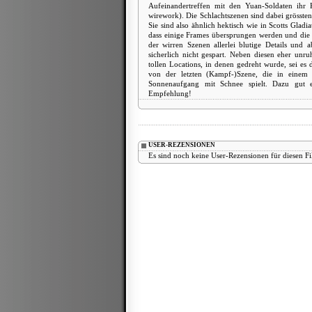
Aufeinandertreffen mit den Yuan-Soldaten ihr
wirework). Die Schlachtszenen sind dabei grösste
Sie sind also ähnlich hektisch wie in Scotts Gla
dass einige Frames übersprungen werden und die Sz
der wirren Szenen allerlei blutige Details und
sicherlich nicht gespart. Neben diesen eher unr
tollen Locations, in denen gedreht wurde, sei es
von der letzten (Kampf-)Szene, die in einem 
Sonnenaufgang mit Schnee spielt. Dazu gut e
Empfehlung!
USER-REZENSIONEN
Es sind noch keine User-Rezensionen für diesen F