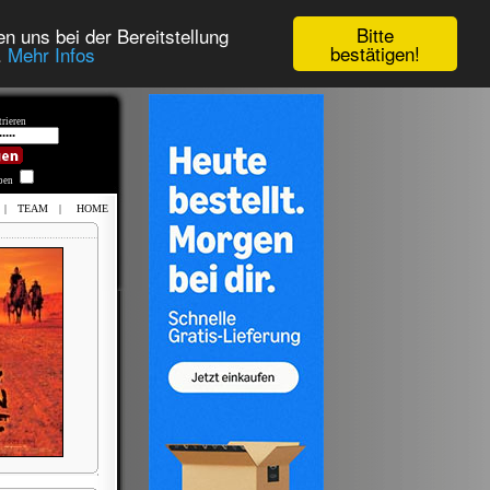
Bitte
n uns bei der Bereitstellung
bestätigen!
.
Mehr Infos
rieren
iben
|
TEAM
|
HOME