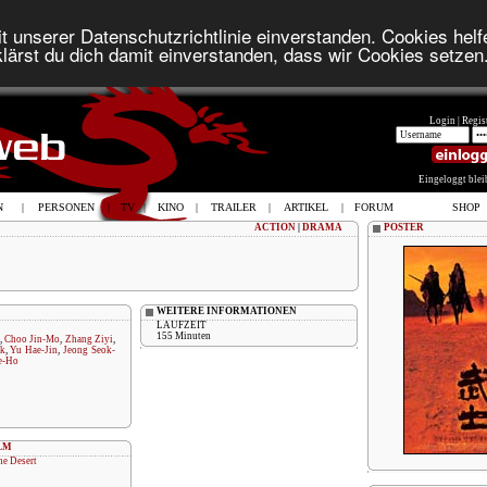
t unserer Datenschutzrichtlinie einverstanden. Cookies helfe
lärst du dich damit einverstanden, dass wir Cookies setzen
Login |
Regist
Eingeloggt ble
N
|
PERSONEN
|
TV
|
KINO
|
TRAILER
|
ARTIKEL
|
FORUM
SHOP
ACTION
|
DRAMA
POSTER
WEITERE INFORMATIONEN
LAUFZEIT
155 Minuten
,
Choo Jin-Mo
,
Zhang Ziyi
,
ak
,
Yu Hae-Jin
,
Jeong Seok-
e-Ho
LM
he Desert