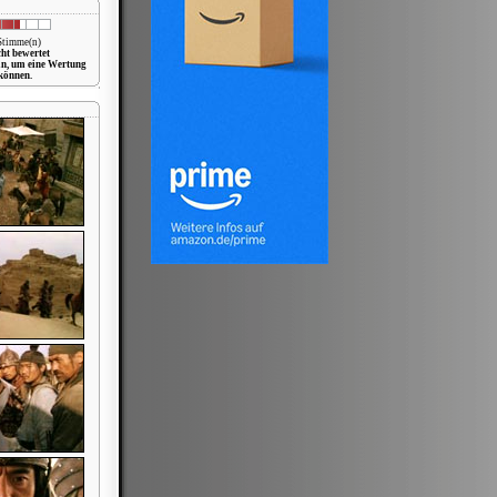
 Stimme(n)
cht bewertet
in, um eine Wertung
können.