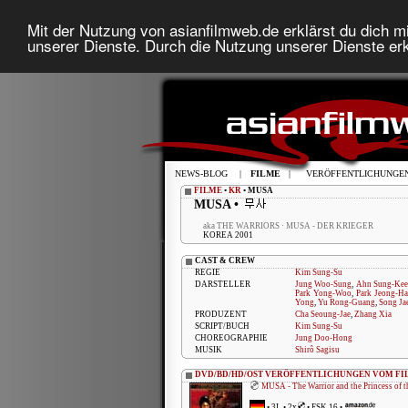
Mit der Nutzung von asianfilmweb.de erklärst du dich mi
unserer Dienste. Durch die Nutzung unserer Dienste erk
NEWS-BLOG
|
FILME
|
VERÖFFENTLICHUNGE
FILME
•
KR
• MUSA
MUSA •
aka THE WARRIORS · MUSA - DER KRIEGER
KOREA 2001
CAST & CREW
REGIE
Kim Sung-Su
DARSTELLER
Jung Woo-Sung
,
Ahn Sung-Kee
Park Yong-Woo
,
Park Jeong-H
Yong
,
Yu Rong-Guang
,
Song Ja
PRODUZENT
Cha Seoung-Jae
,
Zhang Xia
SCRIPT/BUCH
Kim Sung-Su
CHOREOGRAPHIE
Jung Doo-Hong
MUSIK
Shirô Sagisu
DVD/BD/HD/OST VERÖFFENTLICHUNGEN VOM FI
MUSA - The Warrior and the Princess of t
•
3L
• 2x
• FSK 16 •