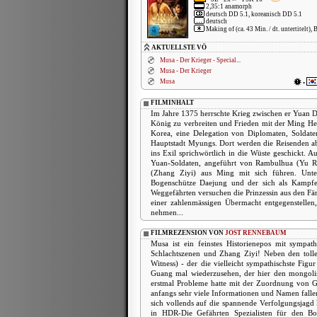
2,35:1 anamorph
deutsch DD 5.1, koreanisch DD 5.1
deutsch
Making of (ca. 43 Min. / dt. untertitelt), B
AKTUELLSTE VÖ
Musa - Der Krieger - Special...
Musa - Der Krieger
Musa
•
FILMINHALT
Im Jahre 1375 herrschte Krieg zwischen er Yuan 
König zu verbreiten und Frieden mit der Ming Her
Korea, eine Delegation von Diplomaten, Solda
Hauptstadt Myungs. Dort werden die Reisenden abe
ins Exil sprichwörtlich in die Wüste geschickt.
Yuan-Soldaten, angeführt von Rambulhua (Yu Ro
(Zhang Ziyi) aus Ming mit sich führen. Unt
Bogenschütze Daejung und der sich als Kampfex
Weggefährten versuchen die Prinzessin aus den Fän
einer zahlenmässigen Übermacht entgegenstellen
nehmen...
FILMREZENSION VON
JOST RENNEBAUM
Musa ist ein feinstes Historienepos mit sympath
Schlachtszenen und Zhang Ziyi! Neben den tolle
Witness) - der die vielleicht sympathischste Fig
Guang mal wiederzusehen, der hier den mongolisc
erstmal Probleme hatte mit der Zuordnung von Gu
anfangs sehr viele Informationen und Namen fall
sich vollends auf die spannende Verfolgungsjagd 
in HDR-Die Gefährten Spezialisten für den B