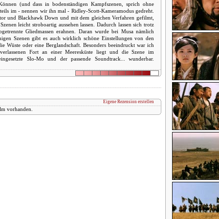
 Können (und dass in bodenständigen Kampfszenen, sprich ohne
nteils im - nennen wir ihn mal - Ridley-Scott-Kameramodus gedreht.
diator und Blackhawk Down und mit dem gleichen Verfahren gefilmt,
enen leicht stroboartig aussehen lassen. Dadurch lassen sich trotz
 abgetrennte Gliedmassen erahnen. Daran wurde bei Musa nämlich
uhigen Szenen gibt es auch wirklich schöne Einstellungen von den
 die Wüste oder eine Berglandschaft. Besonders beeindruckt war ich
verlassenen Fort an einer Meeresküste liegt und die Szene im
ingesetzte Slo-Mo und der passende Soundtrack... wunderbar.
Eigene Rezension erstellen
ilm vorhanden.