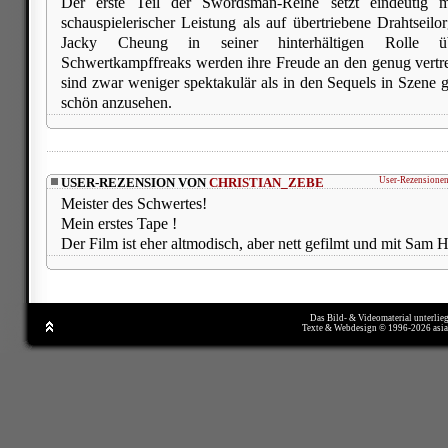
Der erste Teil der Swordsman-Reihe setzt eindeutig
schauspielerischer Leistung als auf übertriebene Drahtseilo
Jacky Cheung in seiner hinterhältigen Rolle ü
Schwertkampffreaks werden ihre Freude an den genug vertr
sind zwar weniger spektakulär als in den Sequels in Szene g
schön anzusehen.
USER-REZENSION VON
CHRISTIAN_ZEBE
User-Rezensionen
Meister des Schwertes!
Mein erstes Tape !
Der Film ist eher altmodisch, aber nett gefilmt und mit Sam Hu
Das Bild- & Videomaterial unterlie
Texte & Webdesign © 1996-2026 asi