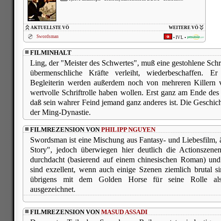
AKTUELLSTE VÖ
WEITERE VÖ
Swordsman
•
IVL
•
FILMINHALT
Ling, der "Meister des Schwertes", muß eine gestohlene Schrif
übermenschliche Kräfte verleiht, wiederbeschaffen. E
Begleiterin werden außerdem noch von mehreren Killern ve
wertvolle Schriftrolle haben wollen. Erst ganz am Ende des 
daß sein wahrer Feind jemand ganz anderes ist. Die Geschicht
der Ming-Dynastie.
FILMREZENSION VON
PHILIPP NGUYEN
Swordsman ist eine Mischung aus Fantasy- und Liebesfilm,
Story", jedoch überwiegen hier deutlich die Actionszenen
durchdacht (basierend auf einem chinesischen Roman) und 
sind exzellent, wenn auch einige Szenen ziemlich brutal 
übrigens mit dem Golden Horse für seine Rolle als 
ausgezeichnet.
FILMREZENSION VON
MASUD ASSADI