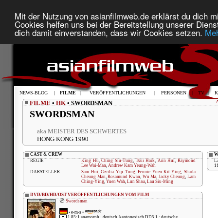
Mit der Nutzung von asianfilmweb.de erklärst du dich mi
Cookies helfen uns bei der Bereitstellung unserer Diens
dich damit einverstanden, dass wir Cookies setzen.
Meh
NEWS-BLOG
|
FILME
|
VERÖFFENTLICHUNGEN
|
PERSONEN
|
TV
|
K
FILME
•
HK
• SWORDSMAN
SWORDSMAN
aka MEISTER DES SCHWERTES
HONG KONG 1990
CAST & CREW
W
REGIE
King Hu
,
Ching Siu-Tung
,
Tsui Hark
,
Ann Hui
,
Raymond
L
Lee Wai-Man
,
Andrew Kam Yeung-Wah
1
DARSTELLER
Sam Hui
,
Cecilia Yip Tung
,
Fennie Yuen Kit-Ying
,
Sharla
Cheung Man
,
Rosamund Kwan
,
Wu Ma
,
Jacky Cheung
,
Lam
Ching-Ying
,
Yuen Wah
,
Lun Shau
,
Lau Siu-Ming
DVD/BD/HD/OST VERÖFFENTLICHUNGEN VOM FILM
Swordsman
•
e-m-s
•
1,85:1 anamorph · deutsch, kantonesisch DD5.1 · deutsche...