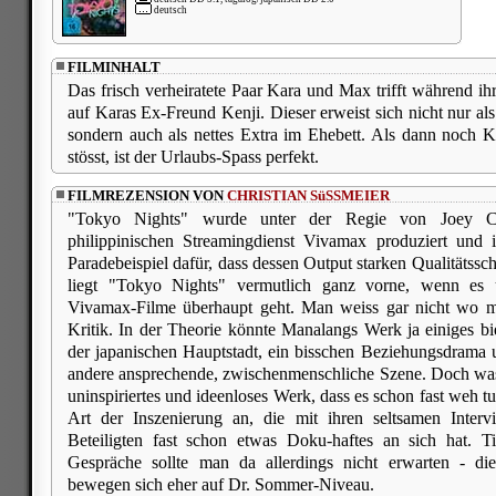
deutsch
FILMINHALT
Das frisch verheiratete Paar Kara und Max trifft während ih
auf Karas Ex-Freund Kenji. Dieser erweist sich nicht nur als
sondern auch als nettes Extra im Ehebett. Als dann noch 
stösst, ist der Urlaubs-Spass perfekt.
FILMREZENSION VON
CHRISTIAN SüSSMEIER
"Tokyo Nights" wurde unter der Regie von Joey C
philippinischen Streamingdienst Vivamax produziert und i
Paradebeispiel dafür, dass dessen Output starken Qualitätss
liegt "Tokyo Nights" vermutlich ganz vorne, wenn es 
Vivamax-Filme überhaupt geht. Man weiss gar nicht wo m
Kritik. In der Theorie könnte Manalangs Werk ja einiges 
der japanischen Hauptstadt, ein bisschen Beziehungsdrama un
andere ansprechende, zwischenmenschliche Szene. Doch was
uninspiriertes und ideenloses Werk, dass es schon fast weh tu
Art der Inszenierung an, die mit ihren seltsamen Intervi
Beteiligten fast schon etwas Doku-haftes an sich hat. T
Gespräche sollte man da allerdings nicht erwarten - d
bewegen sich eher auf Dr. Sommer-Niveau.