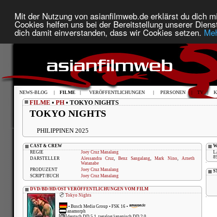
Mit der Nutzung von asianfilmweb.de erklärst du dich mi
Cookies helfen uns bei der Bereitstellung unserer Diens
dich damit einverstanden, dass wir Cookies setzen.
Meh
NEWS-BLOG
|
FILME
|
VERÖFFENTLICHUNGEN
|
PERSONEN
|
TV
|
K
FILME
•
PH
• TOKYO NIGHTS
TOKYO NIGHTS
PHILIPPINEN 2025
CAST & CREW
W
REGIE
Joey Cruz Manalang
L
8
DARSTELLER
Alessandra Cruz
,
Benz Sangalang
,
Mark Nino
,
Arneth
Watanabe
PRODUZENT
Joey Cruz Manalang
S
SCRIPT/BUCH
Joey Cruz Manalang
DVD/BD/HD/OST VERÖFFENTLICHUNGEN VOM FILM
Tokyo Nights
•
Busch Media Group
• FSK 16 •
anamorph
deutsch DD 5.1, tagalog/japanisch DD 2.0