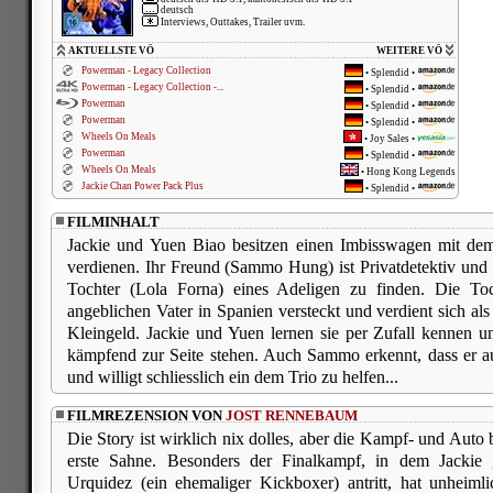
deutsch
Interviews, Outtakes, Trailer uvm.
AKTUELLSTE VÖ
WEITERE VÖ
Powerman - Legacy Collection
•
Splendid
•
Powerman - Legacy Collection -...
•
Splendid
•
Powerman
•
Splendid
•
Powerman
•
Splendid
•
Wheels On Meals
•
Joy Sales
•
Powerman
•
Splendid
•
Wheels On Meals
•
Hong Kong Legends
Jackie Chan Power Pack Plus
•
Splendid
•
FILMINHALT
Jackie und Yuen Biao besitzen einen Imbisswagen mit dem
verdienen. Ihr Freund (Sammo Hung) ist Privatdetektiv un
Tochter (Lola Forna) eines Adeligen zu finden. Die Toc
angeblichen Vater in Spanien versteckt und verdient sich al
Kleingeld. Jackie und Yuen lernen sie per Zufall kennen 
kämpfend zur Seite stehen. Auch Sammo erkennt, dass er auf
und willigt schliesslich ein dem Trio zu helfen...
FILMREZENSION VON
JOST RENNEBAUM
Die Story ist wirklich nix dolles, aber die Kampf- und Auto
erste Sahne. Besonders der Finalkampf, in dem Jackie
Urquidez (ein ehemaliger Kickboxer) antritt, hat unheiml