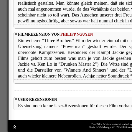
realistisch gestaltet. Man könnte gleich meinen, daß sie sic
auch mal angenommen wurde, da das Verhältnis der beiden 
scheinbar nicht so toll war). Das Aussehen unserer drei Freun
gewöhnungsbedürftig, aber sowas war halt nunmal chick in d
FILMREZENSION VON
PHILIPP NGUYEN
Ein weiterer "Three Brothers" Film der wieder einmal mit e
Übersetzung namens "Powerman" gestraft wurde. Der sp
obercoole Kampfszenen. Besonders der Kampf Jackie g
Films gehört zum besten was man je von Jackie gesehen
Jackie vs. Ken Lo in "Drunken Master 2"). Die Witze sind gr
und die Darsteller von "Winners And Sinners" und der "
auch wieder kleinere Nebenrollen. Achja: netter Soundtrack 
USER-REZENSIONEN
Es sind noch keine User-Rezensionen für diesen Film vorhan
Das Bild- & Videomaterial unterlie
Texte & Webdesign © 1996-2026 asi