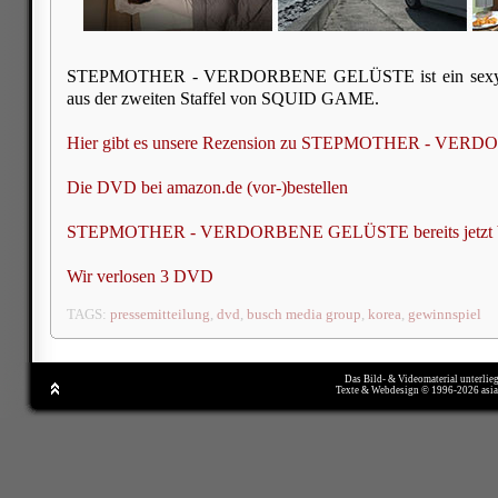
STEPMOTHER - VERDORBENE GELÜSTE ist ein sexy 
aus der zweiten Staffel von SQUID GAME.
Hier gibt es unsere Rezension zu STEPMOTHER - V
Die DVD bei amazon.de (vor-)bestellen
STEPMOTHER - VERDORBENE GELÜSTE bereits jetzt bei
Wir verlosen 3 DVD
TAGS:
pressemitteilung
,
dvd
,
busch media group
,
korea
,
gewinnspiel
Das Bild- & Videomaterial unterlie
Texte & Webdesign © 1996-2026 asi