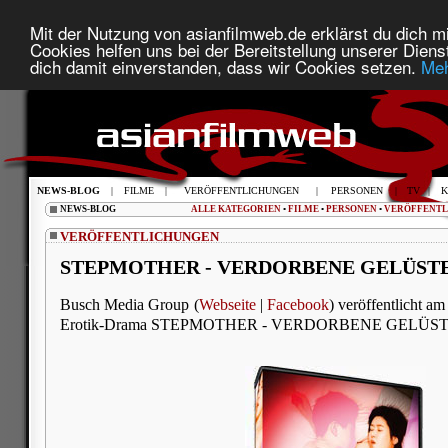
Mit der Nutzung von asianfilmweb.de erklärst du dich mi
Cookies helfen uns bei der Bereitstellung unserer Diens
dich damit einverstanden, dass wir Cookies setzen.
Meh
NEWS-BLOG
|
FILME
|
VERÖFFENTLICHUNGEN
|
PERSONEN
|
TV
|
K
NEWS-BLOG
ALLE KATEGORIEN
•
FILME
•
PERSONEN
•
VERÖFFENT
VERÖFFENTLICHUNGEN
STEPMOTHER - VERDORBENE GELÜSTE -
Busch Media Group (
Webseite
|
Facebook
) veröffentlicht am
Erotik-Drama STEPMOTHER - VERDORBENE GELÜSTE