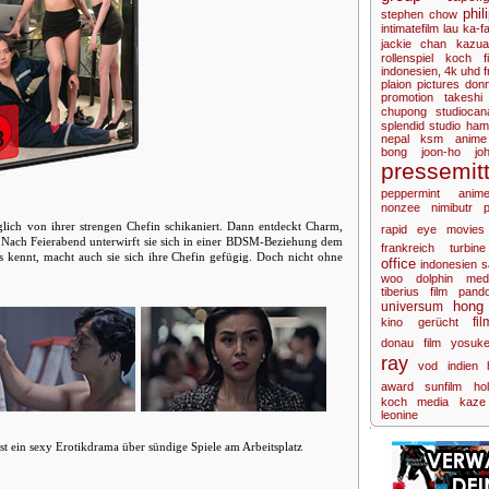
phil
stephen chow
intimatefilm
lau ka-fa
jackie chan
kazua
rollenspiel
koch fi
indonesien,
4k uhd
f
plaion pictures
donn
promotion
takeshi
chupong
studiocan
splendid
studio ham
nepal
ksm anime
bong joon-ho
jo
pressemitt
peppermint anim
nonzee nimibutr
ich von ihrer strengen Chefin schikaniert. Dann entdeckt Charm,
rapid eye movies
t. Nach Feierabend unterwirft sie sich in einer BDSM-Beziehung dem
frankreich
turbine
kennt, macht auch sie sich ihre Chefin gefügig. Doch nicht ohne
office
indonesien
s
woo
dolphin med
tiberius film
pando
hong
universum
fi
kino
gerücht
donau film
yosuk
ray
vod
indien
award
sunfilm
ho
koch media
kaze
leonine
sexy Erotikdrama über sündige Spiele am Arbeitsplatz