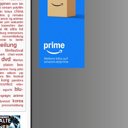
ippinen
won bin
i
stream
polyfilm
china
ki kiriya
lms
g
remake
rancis ng
animax
ie yen
wakanim
 kaneshiro
dan
4k ultra hd
al
burg enterprises
ressemitteilung
hnnie to
berlin
eilung
filmfestival
e
park chan-wook
dvd
tiberius
box
plaion
ammo hung
john
ien
wilson yip
ra film
festival
 kong
pandora
lmconfect
mfa+
blu-
e eguchi
anime
highlight
korea
llywood
pressemeldung