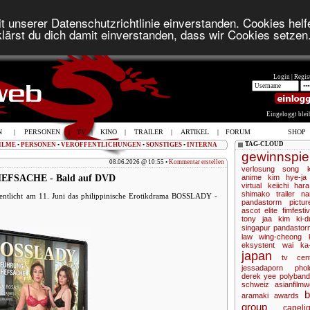
t unserer Datenschutzrichtlinie einverstanden. Cookies helfe
lärst du dich damit einverstanden, dass wir Cookies setzen
Login |
Regist
Eingeloggt ble
N
|
PERSONEN
|
TV
|
KINO
|
TRAILER
|
ARTIKEL
|
FORUM
SHOP
TAG-CLOUD
ILME
•
PERSONEN
•
VERÖFFENTLICHUNGEN
•
SONSTIGES
•
INTERNA
gewinnspie
08.06.2026 @ 10:55 •
Kommentar erstellen
verlosung
song k
FSACHE - Bald auf DVD
anime
kim hye-ja
virtual
keiichi hara
shimako
trailer
na
fentlicht am 11. Juni das philippinische Erotikdrama BOSSLADY -
pandastorm pictur
ascot elite
fimfestiv
tony jaa
kim ki-d
singapur
pandastor
law wing-cheong
eksystent
wai ka-
japan
tv
cen
jessadaporn phol
derek yee
polyban
schweiz
asianfilm
aramaki
awards
group
capelig