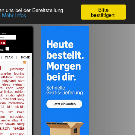
Bitte
n uns bei der Bereitstellung
bestätigen!
.
Mehr Infos
rieren
iben
|
TEAM
|
HOME
l
justbridge
ang-ho
leonine
off-topic
anime
polyband
sato
meless
vietnam
es
chen kaige
al
limited edition
uk
studio ghibli
thailand
m
sony
ksm
mediabook
fai
kim ok-bin
tral film
kazé
dee
eurovideo
d anime
atlas film
web
taiwan
shinji
busch media
ht
rezension