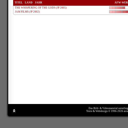
TITEL
LAND
JAHR
AFW-WER
THE WHISPERING OF THE GODS (JP 2005)
JAM FILMS (JP 2002)
Das Bild- & Videomaterial unterlie
Texte & Webdesign © 1996-2026 asi