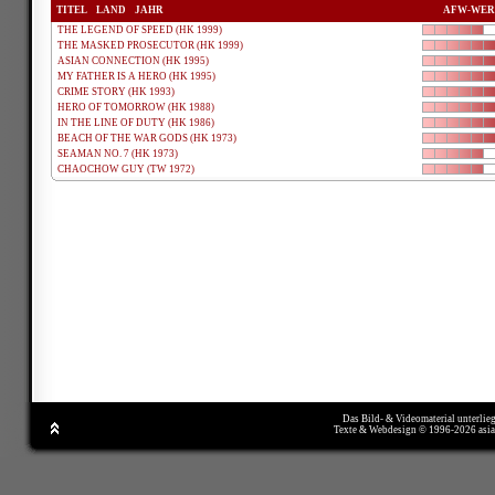
TITEL
LAND
JAHR
AFW-WER
THE LEGEND OF SPEED (HK 1999)
THE MASKED PROSECUTOR (HK 1999)
ASIAN CONNECTION (HK 1995)
MY FATHER IS A HERO (HK 1995)
CRIME STORY (HK 1993)
HERO OF TOMORROW (HK 1988)
IN THE LINE OF DUTY (HK 1986)
BEACH OF THE WAR GODS (HK 1973)
SEAMAN NO. 7 (HK 1973)
CHAOCHOW GUY (TW 1972)
Das Bild- & Videomaterial unterlie
Texte & Webdesign © 1996-2026 asi