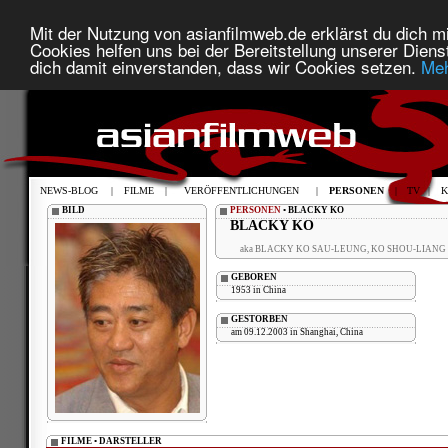
Mit der Nutzung von asianfilmweb.de erklärst du dich mi
Cookies helfen uns bei der Bereitstellung unserer Diens
dich damit einverstanden, dass wir Cookies setzen.
Meh
NEWS-BLOG
|
FILME
|
VERÖFFENTLICHUNGEN
|
PERSONEN
|
TV
|
K
BILD
PERSONEN
• BLACKY KO
BLACKY KO
aka BLACKY KO SAU-LEUNG, KO SHOU-LIANG
GEBOREN
1953 in China
GESTORBEN
am 09.12.2003 in Shanghai, China
FILME • DARSTELLER