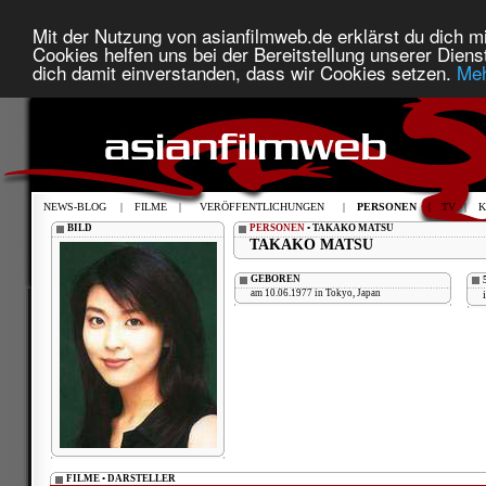
Mit der Nutzung von asianfilmweb.de erklärst du dich mi
Cookies helfen uns bei der Bereitstellung unserer Diens
dich damit einverstanden, dass wir Cookies setzen.
Meh
NEWS-BLOG
|
FILME
|
VERÖFFENTLICHUNGEN
|
PERSONEN
|
TV
|
K
BILD
PERSONEN
• TAKAKO MATSU
TAKAKO MATSU
GEBOREN
am 10.06.1977 in Tokyo, Japan
FILME • DARSTELLER