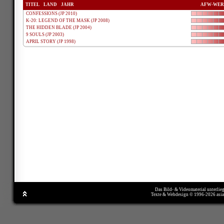
TITEL
LAND
JAHR
AFW-WER
CONFESSIONS (JP 2010)
K-20: LEGEND OF THE MASK (JP 2008)
THE HIDDEN BLADE (JP 2004)
9 SOULS (JP 2003)
APRIL STORY (JP 1998)
Das Bild- & Videomaterial unterlie
Texte & Webdesign © 1996-2026 asi