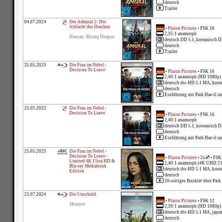
deutsch
Trailer
04.07.2024
Der Admiral 2: Die
Schlacht des Drachen
•
Plaion Pictures
• FSK 16
2,35:1 anamorph
Hansan: Rising Dragon
deutsch DD 5.1, koreanisch D
deutsch
Trailer
25.05.2023
Die Frau im Nebel -
Decision To Leave
•
Plaion Pictures
• FSK 16
2,40:1 anamorph (HD 1080p)
deutsch dts-HD 5.1 MA, kore
deutsch
Einführung mit Park Hae-il un
25.05.2023
Die Frau im Nebel -
Decision To Leave
•
Plaion Pictures
• FSK 16
2,40:1 anamorph
deutsch DD 5.1, koreanisch D
deutsch
Einführung mit Park Hae-il un
25.05.2023
Die Frau im Nebel -
Decision To Leave -
•
Plaion Pictures
• 2x
• FSK
Limited 4K Ultra HD &
2,40:1 anamorph (4K UHD 2
Blu-ray Mediabook
deutsch dts-HD 5.1 MA, kore
Edition
deutsch
20-seitiges Booklet über Park
25.07.2024
Die Unschuld
•
Plaion Pictures
• FSK 12
Monster
2,39:1 anamorph (HD 1080p)
deutsch dts-HD 5.1 MA, japa
deutsch