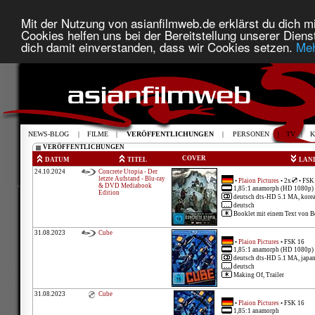
Mit der Nutzung von asianfilmweb.de erklärst du dich mi
Cookies helfen uns bei der Bereitstellung unserer Diens
dich damit einverstanden, dass wir Cookies setzen.
Meh
NEWS-BLOG
|
FILME
|
VERÖFFENTLICHUNGEN
|
PERSONEN
|
TV
|
K
VERÖFFENTLICHUNGEN
COVER
DATUM
TITEL
LAN
24.10.2024
Concrete Utopia - Der
letzte Aufstand - Blu-ray
•
Plaion Pictures
• 2x
• FSK
& DVD Mediabook
1,85:1 anamorph (HD 1080p)
Edition
deutsch dts-HD 5.1 MA, kore
deutsch
Booklet mit einem Text von Be
31.08.2023
Cube
•
Plaion Pictures
• FSK 16
1,85:1 anamorph (HD 1080p)
deutsch dts-HD 5.1 MA, japa
deutsch
Making Of, Trailer
31.08.2023
Cube
•
Plaion Pictures
• FSK 16
1,85:1 anamorph