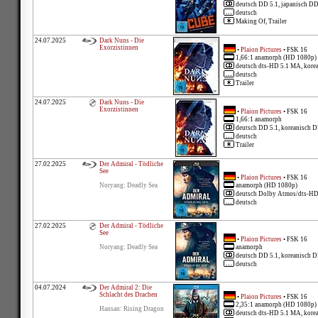
deutsch DD 5.1, japanisch DD
deutsch
Making Of, Trailer
24.07.2025
Dark Nuns - Die
Exorzistinnen
•
Plaion Pictures
• FSK 16
1,66:1 anamorph (HD 1080p)
deutsch dts-HD 5.1 MA, kore
deutsch
Trailer
24.07.2025
Dark Nuns - Die
Exorzistinnen
•
Plaion Pictures
• FSK 16
1,66:1 anamorph
deutsch DD 5.1, koreanisch D
deutsch
Trailer
27.02.2025
Der Admiral - Tödliche
See
•
Plaion Pictures
• FSK 16
Noryang: Deadly Sea
anamorph (HD 1080p)
deutsch Dolby Atmos/dts-HD 5
deutsch
27.02.2025
Der Admiral - Tödliche
See
•
Plaion Pictures
• FSK 16
Noryang: Deadly Sea
anamorph
deutsch DD 5.1, koreanisch D
deutsch
04.07.2024
Der Admiral 2: Die
Schlacht des Drachen
•
Plaion Pictures
• FSK 16
2,35:1 anamorph (HD 1080p)
Hansan: Rising Dragon
deutsch dts-HD 5.1 MA, kore