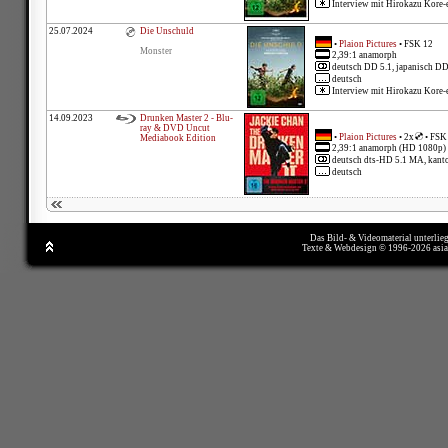
Interview mit Hirokazu Kore-e
25.07.2024
Die Unschuld
•
Plaion Pictures
• FSK 12
Monster
2,39:1 anamorph
deutsch DD 5.1, japanisch DD
deutsch
Interview mit Hirokazu Kore-e
14.09.2023
Drunken Master 2 - Blu-
ray & DVD Uncut
•
Plaion Pictures
• 2x
• FSK
Mediabook Edition
2,39:1 anamorph (HD 1080p)
deutsch dts-HD 5.1 MA, kanto
deutsch
Das Bild- & Videomaterial unterlie
Texte & Webdesign © 1996-2026 asi