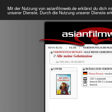
Mit der Nutzung von asianfilmweb.de erklärst du dich mi
unserer Dienste. Durch die Nutzung unserer Dienste erk
NEWS-BLOG
|
FILME
|
VERÖFFENTLICHUNG
VERÖFFENTLICHUNGEN
• ALLE MEINE GEHEIMNI
Alle meine Geheimnisse
aka THE HILL OF SECRETS
COVER
DETAILS ZUR VERÖF
•
Plaion Pictures
• erschi
1,85:1 anamorph
deutsch DD 5.1, korea
deutsch