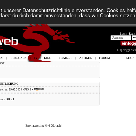
t unserer Datenschutzrichtlinie einverstanden. Cookies helfe
lärst du dich damit einverstanden, dass wir Cookies setzen
Login |
Regist
Eingeloggt ble
EN
|
PERSONEN
|
TV
|
KINO
|
TRAILER
|
ARTIKEL
|
FORUM
SHOP
SSE
FENTLICHUNG
enen am 29.02.2024 • FSK 6 •
nisch DD 5.1
Error accessing MySQL table!