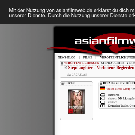
Mit der Nutzung von asianfilmweb.de erklärst du dich mi
unserer Dienste. Durch die Nutzung unserer Dienste erk
NEWS-BLOG
|
FILME
|
VERÖFFENTLICHUNG
VERÖFFENTLICHUNGEN
• STEPDAUGHTER - VER
Stepdaughter - Verbotene Begierden
aka LAGASLAS
COVER
DETAILS ZUR VERÖF
•
Busch Media Group
• e
anamorph
deutsch DD 5.1, tagal
deutsch
Deutscher Trailer, Orig