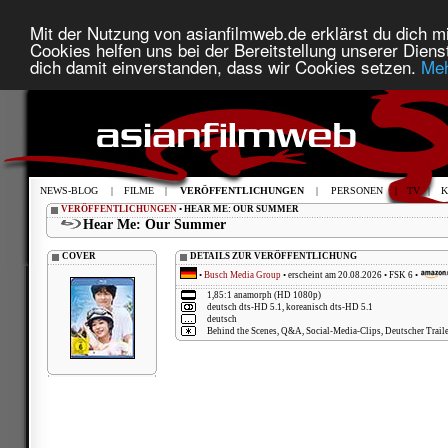
Mit der Nutzung von asianfilmweb.de erklärst du dich mi
Cookies helfen uns bei der Bereitstellung unserer Diens
dich damit einverstanden, dass wir Cookies setzen.
Meh
NEWS-BLOG
|
FILME
|
VERÖFFENTLICHUNGEN
|
PERSONEN
|
TV
|
K
VERÖFFENTLICHUNGEN
• HEAR ME: OUR SUMMER
Hear Me: Our Summer
COVER
DETAILS ZUR VERÖFFENTLICHUNG
•
Busch Media Group
• erscheint am 20.08.2026 • FSK 6 •
1,85:1 anamorph (HD 1080p)
deutsch dts-HD 5.1, koreanisch dts-HD 5.1
deutsch
Behind the Scenes, Q&A, Social-Media-Clips, Deutscher Traile