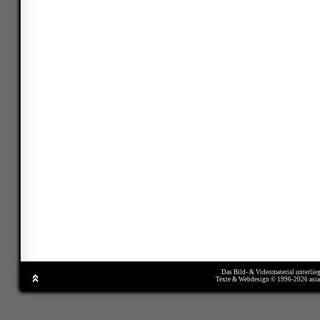
Das Bild- & Videomaterial unterlie
Texte & Webdesign © 1996-2026 asi