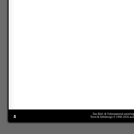
Das Bild- & Videomaterial unterlie
Texte & Webdesign © 1996-2026 asi