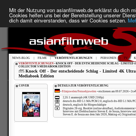
Mit der Nutzung von asianfilmweb.de erklärst du dich mi
Cookies helfen uns bei der Bereitstellung unserer Diens
dich damit einverstanden, dass wir Cookies setzen.
Meh
NEWS-BLOG
|
FILME
|
VERÖFFENTLICHUNGEN
|
PERSONEN
|
TV
|
K
VERÖFFENTLICHUNGEN
• KNOCK OFF - DER ENTSCHEIDENDE SCHLAG - LIMITED 
COLLECTOR'S MEDIABOOK EDITION
Knock Off - Der entscheidende Schlag - Limited 4K Ultra
Mediabook Edition
COVER
DETAILS ZUR VERÖFFENTLICHUNG
•
Filmjuwelen
/
Fernsehjuwelen
• erschienen am 09.07.2026 • 2x
2,35:1 anamorph (4K UHD 2160p)
deutsch dts-HD 5.1 MA/PCM 2.0, englisch dts-HD 5.1 MA/P
deutsch, englisch für Hörgeschädigte
Digitales 28-stg. Booklet (online abrufbar), Audiokommentar 
Interview mit Drehbuchautor Steven E. de Souza, Interview m
Steven E. de Souza aus dem Jahr 2020, Making-of, Originaltrail