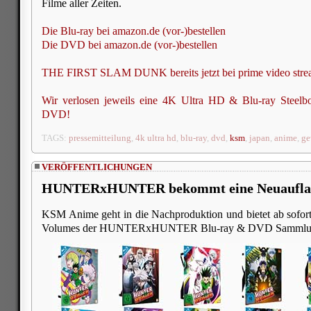
Filme aller Zeiten.
Die Blu-ray bei amazon.de (vor-)bestellen
Die DVD bei amazon.de (vor-)bestellen
THE FIRST SLAM DUNK bereits jetzt bei prime video str
Wir verlosen jeweils eine 4K Ultra HD & Blu-ray Steelbo
DVD!
TAGS:
pressemitteilung
,
4k ultra hd
,
blu-ray
,
dvd
,
ksm
,
japan
,
anime
,
ge
VERÖFFENTLICHUNGEN
HUNTERxHUNTER bekommt eine Neuauflage
KSM Anime geht in die Nachproduktion und bietet ab sofort
Volumes der HUNTERxHUNTER Blu-ray & DVD Sammlun