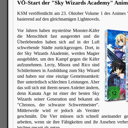
VÖ-Start der "Sky Wizards Academy" Anim
KSM veröffentlicht am 23. Oktober Volume 1 des Animes
basierend auf den gleichnamigen Lightnovels.
Vor Jahren haben mysteriöse Monster-Käfer
die Menschheit fast ausgerottet und die
Überlebenden haben sich auf in der Luft
schwebende Städte zurückgezogen. Dort, in
der Sky Wizards Akademie, werden Magier
ausgebildet, um den Kampf gegen die Käfer
aufzunehmen. Lecty, Misora und Rico sind
Schülerinnen in Ausbildung zum Sky Wizard
und haben nur eine einzige Gemeinsamkeit:
Ihre unterirdisch schlechten Leistungen. Aber
das soll sich mit ihrem neuen Anleiter ändern,
denn Kanata Age ist einer der besten Sky
Wizards seiner Generation und bekannt als
"Chronos, der schwarze Schwertmeister".
Mittlerweile wird er jedoch als Verräter
geschmäht. Die Vier müssen sich schnell aneinander
arbeiten, wenn sie ihre Fähigkeiten und ihr Ansehen verbe
leichter gesagt als getan...