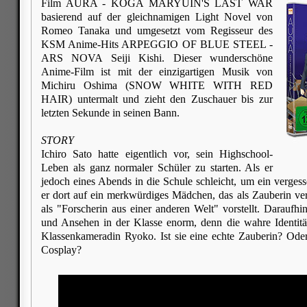
Film AURA - KOGA MARYUIN'S LAST WAR
basierend auf der gleichnamigen Light Novel von
Romeo Tanaka und umgesetzt vom Regisseur des
KSM Anime-Hits ARPEGGIO OF BLUE STEEL -
ARS NOVA Seiji Kishi. Dieser wunderschöne
Anime-Film ist mit der einzigartigen Musik von
Michiru Oshima (SNOW WHITE WITH RED
HAIR) untermalt und zieht den Zuschauer bis zur
letzten Sekunde in seinen Bann.
STORY
Ichiro Sato hatte eigentlich vor, sein Highschool-
Leben als ganz normaler Schüler zu starten. Als er
jedoch eines Abends in die Schule schleicht, um ein vergess
er dort auf ein merkwürdiges Mädchen, das als Zauberin verk
als "Forscherin aus einer anderen Welt" vorstellt. Daraufhi
und Ansehen in der Klasse enorm, denn die wahre Identität
Klassenkameradin Ryoko. Ist sie eine echte Zauberin? Oder 
Cosplay?