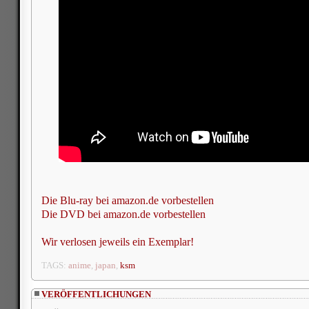
Die Blu-ray bei amazon.de vorbestellen
Die DVD bei amazon.de vorbestellen
Wir verlosen jeweils ein Exemplar!
TAGS:
anime
,
japan
,
ksm
VERÖFFENTLICHUNGEN