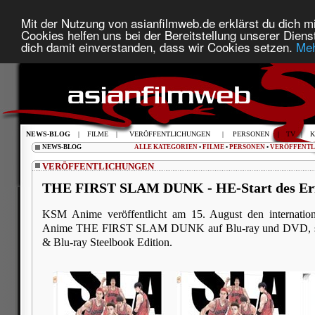
Mit der Nutzung von asianfilmweb.de erklärst du dich mi
Cookies helfen uns bei der Bereitstellung unserer Diens
dich damit einverstanden, dass wir Cookies setzen.
Meh
NEWS-BLOG
|
FILME
|
VERÖFFENTLICHUNGEN
|
PERSONEN
|
TV
|
K
NEWS-BLOG
ALLE KATEGORIEN
•
FILME
•
PERSONEN
•
VERÖFFENT
VERÖFFENTLICHUNGEN
THE FIRST SLAM DUNK - HE-Start des Er
KSM Anime veröffentlicht am 15. August den internationa
Anime THE FIRST SLAM DUNK auf Blu-ray und DVD, so
& Blu-ray Steelbook Edition.