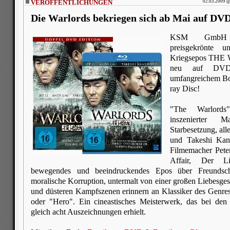
VERÖFFENTLICHUNGEN
02.03.2009 @
Die Warlords bekriegen sich ab Mai auf DV
KSM GmbH ve
preisgekrönte u
Kriegsepos THE
neu auf DVD (
umfangreichem Bon
ray Disc!
"The Warlords
inszenierter M
Starbesetzung, all
und Takeshi Kan
Filmemacher Pet
Affair, Der Li
bewegendes und beeindruckendes Epos über Freundscha
moralische Korruption, untermalt von einer großen Liebesges
und düsteren Kampfszenen erinnern an Klassiker des Genre
oder "Hero". Ein cineastisches Meisterwerk, das bei d
gleich acht Auszeichnungen erhielt.