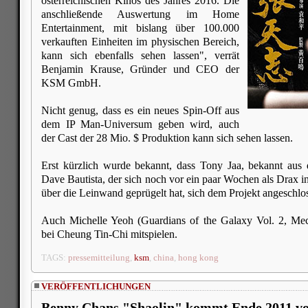
österreichischen Kinos des Jahres 2016. Die
anschließende Auswertung im Home
Entertainment, mit bislang über 100.000
verkauften Einheiten im physischen Bereich,
kann sich ebenfalls sehen lassen", verrät
Benjamin Krause, Gründer und CEO der
KSM GmbH.
Nicht genug, dass es ein neues Spin-Off aus
dem IP Man-Universum geben wird, auch
der Cast der 28 Mio. $ Produktion kann sich sehen lassen.
Erst kürzlich wurde bekannt, dass Tony Jaa, bekannt aus
Dave Bautista, der sich noch vor ein paar Wochen als Drax i
über die Leinwand geprügelt hat, sich dem Projekt angeschlo
Auch Michelle Yeoh (Guardians of the Galaxy Vol. 2, Mec
bei Cheung Tin-Chi mitspielen.
TAGS:
pressemitteilung
,
ksm
,
china
,
hong kong
VERÖFFENTLICHUNGEN
Benny Chans "Shaolin" kommt Ende 2011 