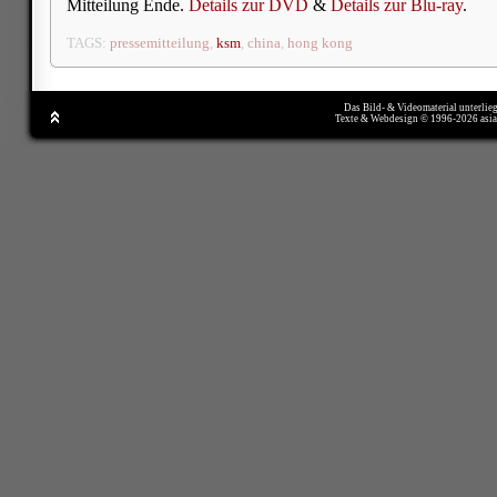
Mitteilung Ende.
Details zur DVD
&
Details zur Blu-ray
.
TAGS:
pressemitteilung
,
ksm
,
china
,
hong kong
Das Bild- & Videomaterial unterlie
Texte & Webdesign © 1996-2026 asi