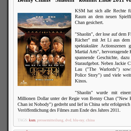
KSM hat sich alle Rechte fü
Raum an dem neuen Spielfil
Chan gesichert.
"Shaolin", der lose auf dem F
Rächer" mit Jet Li aus dem J
spektakuläre Actionszenen 
Martial Arts", hervorragende
spannende Geschichte, dazu g
Staraufgebot. Neben Jackie C
Lau ("The Warlords") sow
Police Story") und viele wei
Kinos.
"Shaolin" wurde mit ein
Millionen Dollar unter der Regie von Benny Chan ("New P
Chan ist Nobody") gedreht und lief in China sehr erfolgreic
Veröffentlichung des Filmes zum Ende des Jahres 2011.
TAGS:
ksm
,
pressemitteilung
,
dvd
,
blu-ray
,
china