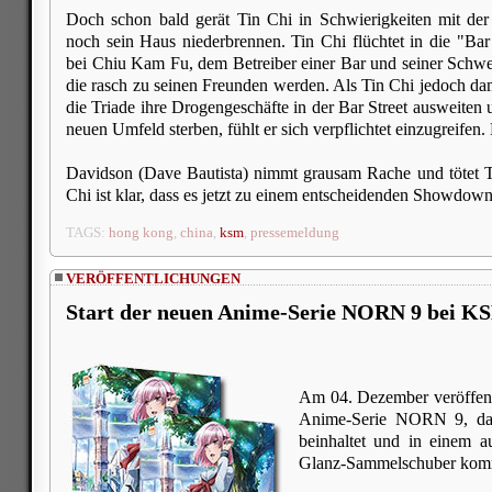
Doch schon bald gerät Tin Chi in Schwierigkeiten mit der 
noch sein Haus niederbrennen. Tin Chi flüchtet in die "Bar 
bei Chiu Kam Fu, dem Betreiber einer Bar und seiner Schwest
die rasch zu seinen Freunden werden. Als Tin Chi jedoch dam
die Triade ihre Drogengeschäfte in der Bar Street ausweite
neuen Umfeld sterben, fühlt er sich verpflichtet einzugreifen
Davidson (Dave Bautista) nimmt grausam Rache und tötet T
Chi ist klar, dass es jetzt zu einem entscheidenden Showdo
TAGS:
hong kong
,
china
,
ksm
,
pressemeldung
VERÖFFENTLICHUNGEN
Start der neuen Anime-Serie NORN 9 bei K
Am 04. Dezember veröffen
Anime-Serie NORN 9, das
beinhaltet und in einem au
Glanz-Sammelschuber kom