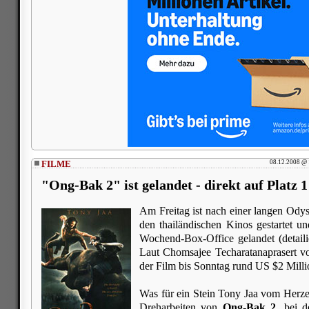
FILME
08.12.2008 @ 
"Ong-Bak 2" ist gelandet - direkt auf Platz 1
Am Freitag ist nach einer langen Ody
den thailändischen Kinos gestartet u
Wochend-Box-Office gelandet (detaili
Laut Chomsajee Techaratanaprasert 
der Film bis Sonntag rund US $2 Mill
Was für ein Stein Tony Jaa vom Herzen
Dreharbeiten von
Ong-Bak 2
, bei 