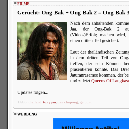
FILME
Gerücht: Ong-Bak + Ong-Bak 2 = Ong-Bak 
Nach dem anhaltenden kommer
Jaa, der Ong-Bak 2 auc
(Video-)Erfolg machen wird, 
einen dritten Teil gesichert.
Laut der thailändischen Zeitun
in dem dritten Teil von On
treffen, der sein Können be
präsentieren konnte. Das Dr
Jaturanrasamee kommen, der ber
und zuletzt
Queens Of Langkas
Updates folgen...
TAGS:
thailand
,
tony jaa
,
dan chupong
,
gerücht
WERBUNG