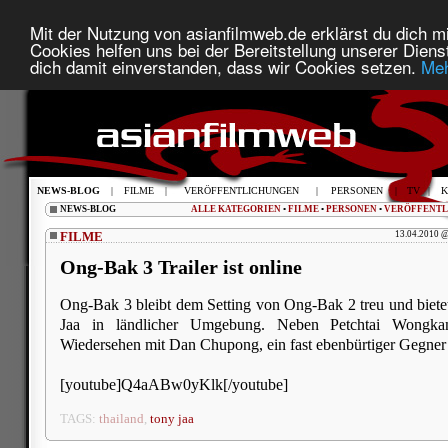
Mit der Nutzung von asianfilmweb.de erklärst du dich mi
Cookies helfen uns bei der Bereitstellung unserer Diens
dich damit einverstanden, dass wir Cookies setzen.
Meh
NEWS-BLOG
|
FILME
|
VERÖFFENTLICHUNGEN
|
PERSONEN
|
TV
|
K
NEWS-BLOG
ALLE KATEGORIEN
•
FILME
•
PERSONEN
•
VERÖFFENT
FILME
13.04.2010 @
Ong-Bak 3 Trailer ist online
Ong-Bak 3 bleibt dem Setting von Ong-Bak 2 treu und biet
Jaa in ländlicher Umgebung. Neben Petchtai Wongka
Wiedersehen mit Dan Chupong, ein fast ebenbürtiger Gegner 
[youtube]Q4aABw0yKlk[/youtube]
TAGS:
thailand
,
tony jaa